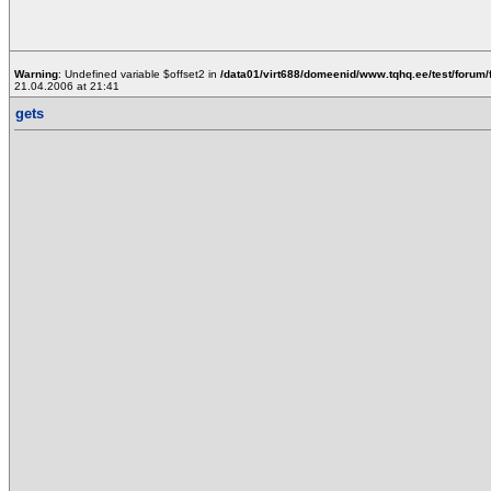
Warning
: Undefined variable $offset2 in
/data01/virt688/domeenid/www.tqhq.ee/test/forum/
21.04.2006 at 21:41
gets