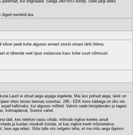
% paremad, kui originaalid. Seega 280+9%=305hp. Selle järgi oleks
s õiged numbrid ära.
rdi kõver peab kohe alguses ennast stocki omast lahti lööma.
pärast ei tähenda veel tipus voolavuse kasv kohe suurt võimsust.
kuna Lauril ei olnud aega asjaga tegeleda. Mai äss polnud aega, laisk on
ipeer ühes teises teemas soovitas. 295.- EEK koos käibega on üks ots
asjad kallimaks, kui alguses mõtled. Valmis saab teisipäevaks ja tagasi
las, kolmapäeval, Soome vahet.
 tädi, kes telefoni vastu võtab, mõistab inglise keeles ainult
vitada ja kuidas viisakalt küsida, et kas inglise keelt mõistetakse.
t, lase aga edasi. Ürita talle siis selgeks teha, et ma mitu aega õppisin