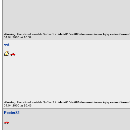
Warning
: Undefined variable $offset2 in
/data01/virt688/domeenid/www.tqhq.ee/test/forum/
04.04.2006 at 16:39
vvt
Warning
: Undefined variable $offset2 in
/data01/virt688/domeenid/www.tqhq.ee/test/forum/
04.04.2006 at 19:49
Peeter82