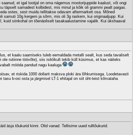
ru saanud, et igal tootjal on oma nägemus mootorijuppide kaalust, või ongi
ku täpselt samadest kolbidest, mis minul ja kõik oli grammi pealt paigas.
i seda ostes, sest muidu tellitakse odavam aftermarketi osa. Mõned
oli samuti 10g kergem ja sõrm, mis oli 3g raskem, kui originaaljupp. Kui
l, kuid siinkohal on tõenäoliselt tasakaalustamine vajalik. Kui ükshaaval
aalus, et kaalu saamiseks tuleb eemaldada metalli sealt, kus seda tavaliselt
ole rutiinne töövõte), siis isiklikult tekib küll küsimus, et kas näiteks
ma vabalt mööda pandud nagu kaaluga
piisav, et riskida 1000 dollarit maksva ploki ära lõhkumisega. Loodetavasti
 tasu b-osi osta ja järgmisel LT-1 ehitajal on siit üht-teist kõrvataha
äid äsja tõukurid kinni. Olid vanad. Tellisime uued rulltõukurid.