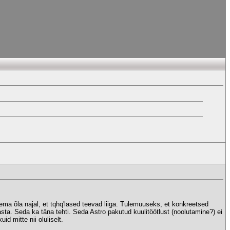
ema õla najal, et tqhq'lased teevad liiga. Tulemuuseks, et konkreetsed
lasta. Seda ka täna tehti. Seda Astro pakutud kuulitöötlust (noolutamine?) ei
id mitte nii oluliselt.