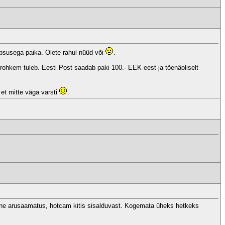
psusega paika. Olete rahul nüüd või
.
rohkem tuleb. Eesti Post saadab paki 100.- EEK eest ja tõenäoliselt
 et mitte väga varsti
.
lne arusaamatus, hotcam kitis sisalduvast. Kogemata üheks hetkeks