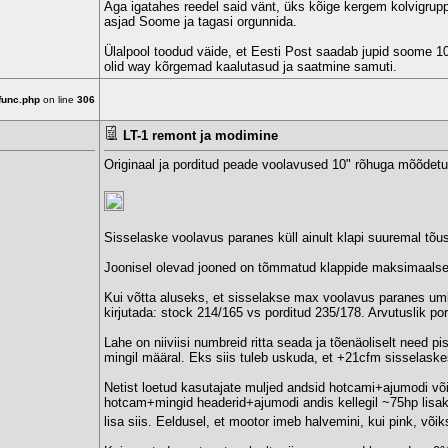
Aga igatahes reedel said vänt, üks kõige kergem kolvigrup
asjad Soome ja tagasi orgunnida.
Ülalpool toodud väide, et Eesti Post saadab jupid soome 10
olid way kõrgemad kaalutasud ja saatmine samuti.
func.php
on line
306
LT-1 remont ja modimine
Originaal ja porditud peade voolavused 10" rõhuga mõõdetul
Sisselaske voolavus paranes küll ainult klapi suuremal tõu
Joonisel olevad jooned on tõmmatud klappide maksimaalse t
Kui võtta aluseks, et sisselakse max voolavus paranes um
kirjutada: stock 214/165 vs porditud 235/178. Arvutuslik po
Lahe on niiviisi numbreid ritta seada ja tõenäoliselt need 
mingil määral. Eks siis tuleb uskuda, et +21cfm sisselask
Netist loetud kasutajate muljed andsid hotcami+ajumodi võ
hotcam+mingid headerid+ajumodi andis kellegil ~75hp lisak
lisa siis. Eeldusel, et mootor imeb halvemini, kui pink, võik