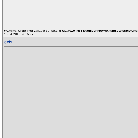
Warning
: Undefined variable $offset2 in
/data01/virt688/domeenid/www.tqhq.ee/test/forum/
13.04.2006 at 15:27
gets