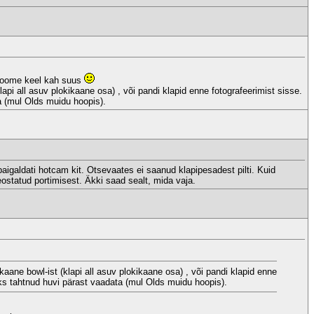
 Soome keel kah suus
lapi all asuv plokikaane osa) , või pandi klapid enne fotografeerimist sisse.
a (mul Olds muidu hoopis).
aigaldati hotcam kit. Otsevaates ei saanud klapipesadest pilti. Kuid
teostatud portimisest. Äkki saad sealt, mida vaja.
kaane bowl-ist (klapi all asuv plokikaane osa) , või pandi klapid enne
eks tahtnud huvi pärast vaadata (mul Olds muidu hoopis).