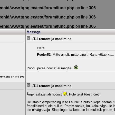
eenid/www.tqhq.ee/test/forum/func.php
on line
306
eenid/www.tqhq.ee/test/forum/func.php
on line
306
eenid/www.tqhq.ee/test/forum/func.php
on line
306
Message
LT-1 remont ja modimine
quote:
Peeter82:
Mitte ainult, mitte ainult! Raha võtab ka...
Poodu peres nöörist ei räägita...
func.php
on line
306
LT-1 remont ja modimine
Ärge rääkige jah nöörist
. Pole teist tõesti õieti.
Helistasin Amperracingusse Laurile ja nutsin kepsuteemal t
freesilained ei ole hullud. Parem saaks, kui käiakiviga üle 
ole niiväga vaja. Sisepingeteta keps on loomulikult parem, ku