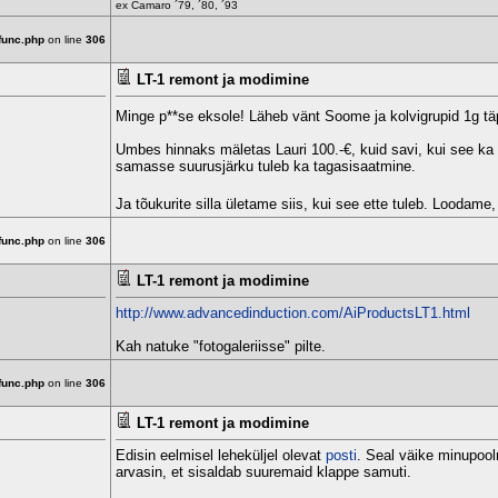
ex Camaro ´79, ´80, ´93
func.php
on line
306
LT-1 remont ja modimine
Minge p**se eksole! Läheb vänt Soome ja kolvigrupid 1g tä
Umbes hinnaks mäletas Lauri 100.-€, kuid savi, kui see ka 
samasse suurusjärku tuleb ka tagasisaatmine.
Ja tõukurite silla ületame siis, kui see ette tuleb. Loodame,
func.php
on line
306
LT-1 remont ja modimine
http://www.advancedinduction.com/AiProductsLT1.html
Kah natuke "fotogaleriisse" pilte.
func.php
on line
306
LT-1 remont ja modimine
Edisin eelmisel leheküljel olevat
posti
. Seal väike minupoo
arvasin, et sisaldab suuremaid klappe samuti.