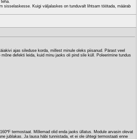
 teha.
m sisselaskesse. Kuigi väljalaskes on tunduvalt lihtsam töötada, määrab
iakivi ajas sileduse korda, millest minule oleks piisanud. Pärast veel
b mõne defekti leida, kuid minu jaoks oli pind sile küll. Poleerimine tundus
160*F termostaat. Mõlemad olid enda jaoks üllatus. Module arvasin olevat
une jublakas. Ja lausa häbi tunnistada, et ei ole ühtegi termostaati enne