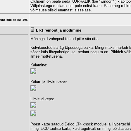
Olulisem on peale seda KORRALIK (loe "windorf" ) klapitöö
Väljalaskega möllamisest pole erilist kasu. Pane aeg rohke
võimsuse siiski enamasti sisselase.
func.php
on line
306
LT-1 remont ja modimine
Mõningaid vahepeal tehtud pilte siia ritta.
Kolvikoostud sai 1g täpsusega paika. Mingi maksimarketi kä
sõber käis lihvpaberiga üle, pedant nagu ta on. Piltidelt või
ilmse mõttetusena.
Käiamine:
Käiatu ja lihvitu vahe:
Lihvitud keps:
Poest kätte saadud Delco LT4 knock module ja Hypertechi 
mingi ECU taolise karbi, kuid tegelikult on mingi pöidlasuur