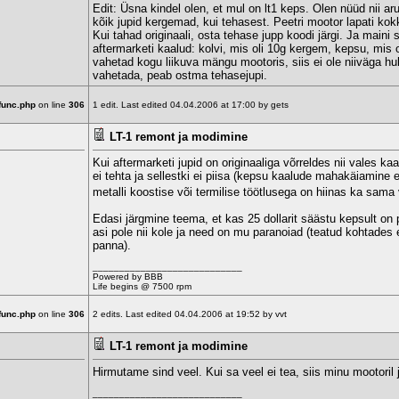
Edit: Üsna kindel olen, et mul on lt1 keps. Olen nüüd nii a
kõik jupid kergemad, kui tehasest. Peetri mootor lapati kok
Kui tahad originaali, osta tehase jupp koodi järgi. Ja main
aftermarketi kaalud: kolvi, mis oli 10g kergem, kepsu, mis 
vahetad kogu liikuva mängu mootoris, siis ei ole niiväga hul
vahetada, peab ostma tehasejupi.
func.php
on line
306
1 edit. Last edited 04.04.2006 at 17:00 by gets
LT-1 remont ja modimine
Kui aftermarketi jupid on originaaliga võrreldes nii vales k
ei tehta ja sellestki ei piisa (kepsu kaalude mahakäiamine ei 
metalli koostise või termilise töötlusega on hiinas ka sa
Edasi järgmine teema, et kas 25 dollarit säästu kepsult on 
asi pole nii kole ja need on mu paranoiad (teatud kohtades ei
panna).
____________________________
Powered by BBB
Life begins @ 7500 rpm
func.php
on line
306
2 edits. Last edited 04.04.2006 at 19:52 by vvt
LT-1 remont ja modimine
Hirmutame sind veel. Kui sa veel ei tea, siis minu mootoril j
____________________________