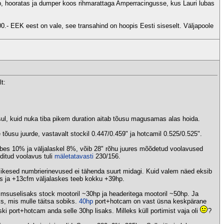
p, hooratas ja dumper koos rihmarattaga Amperracingusse, kus Lauri lubas
0.- EEK eest on vale, see transahind on hoopis Eesti siseselt. Väljapoole
t:
sul, kuid nuka tiba pikem duration aitab tõusu magusamas alas hoida.
õusu juurde, vastavalt stockil 0.447/0.459" ja hotcamil 0.525/0.525".
bes 10% ja väljalaskel 8%, võib 28" rõhu juures mõõdetud voolavused
rditud voolavus tuli
mäletatavasti
230/156.
pisikesed numbrierinevused ei tähenda suurt midagi. Kuid valem näed eksib
es ja +13cfm väljalaskes teeb kokku +39hp.
imsuselisaks stock mootoril ~30hp ja headeritega mootoril ~50hp. Ja
s, mis mulle täitsa sobiks.
40hp
port+hotcam on vast üsna keskpärane
ski port+hotcam anda selle 30hp lisaks. Milleks küll portimist vaja oli
?