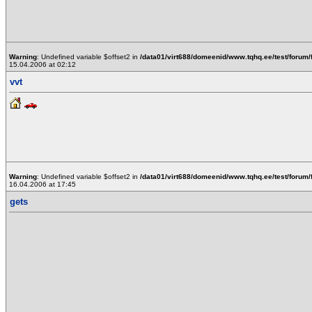
Warning
: Undefined variable $offset2 in
/data01/virt688/domeenid/www.tqhq.ee/test/forum/
15.04.2006 at 02:12
vvt
Warning
: Undefined variable $offset2 in
/data01/virt688/domeenid/www.tqhq.ee/test/forum/
16.04.2006 at 17:45
gets