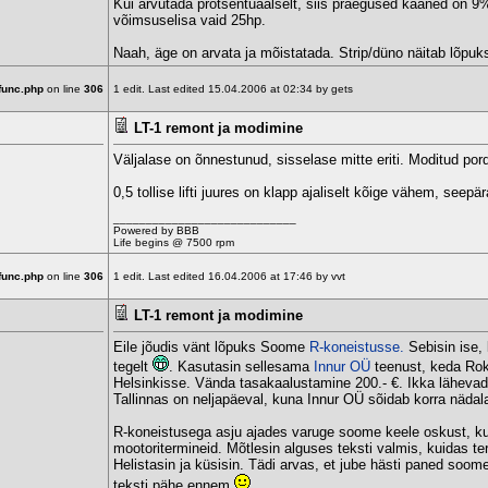
Kui arvutada protsentuaalselt, siis praegused kaaned on 9
võimsuselisa vaid 25hp.
Naah, äge on arvata ja mõistatada. Strip/düno näitab lõpuk
func.php
on line
306
1 edit. Last edited 15.04.2006 at 02:34 by gets
LT-1 remont ja modimine
Väljalase on õnnestunud, sisselase mitte eriti. Moditud po
0,5 tollise lifti juures on klapp ajaliselt kõige vähem, see
____________________________
Powered by BBB
Life begins @ 7500 rpm
func.php
on line
306
1 edit. Last edited 16.04.2006 at 17:46 by vvt
LT-1 remont ja modimine
Eile jõudis vänt lõpuks Soome
R-koneistusse.
Sebisin ise, 
tegelt
. Kasutasin sellesama
Innur OÜ
teenust, keda Rok
Helsinkisse. Vända tasakaalustamine 200.- €. Ikka lähevad 
Tallinnas on neljapäeval, kuna Innur OÜ sõidab korra näda
R-koneistusega asju ajades varuge soome keele oskust, kuna
mootoritermineid. Mõtlesin alguses teksti valmis, kuidas ter
Helistasin ja küsisin. Tädi arvas, et jube hästi paned soome
teksti pähe ennem
.