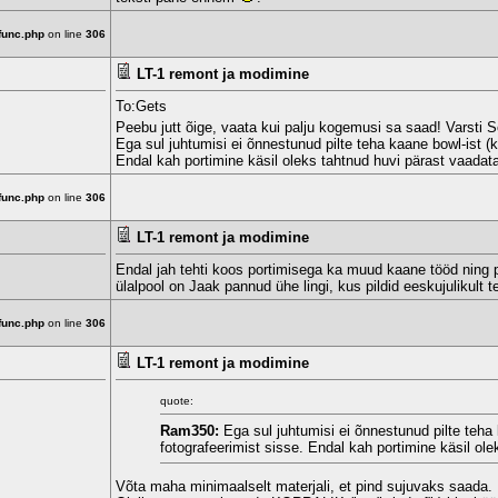
func.php
on line
306
LT-1 remont ja modimine
To:Gets
Peebu jutt õige, vaata kui palju kogemusi sa saad! Varsti
Ega sul juhtumisi ei õnnestunud pilte teha kaane bowl-ist (k
Endal kah portimine käsil oleks tahtnud huvi pärast vaadat
func.php
on line
306
LT-1 remont ja modimine
Endal jah tehti koos portimisega ka muud kaane tööd ning p
ülalpool on Jaak pannud ühe lingi, kus pildid eeskujulikult 
func.php
on line
306
LT-1 remont ja modimine
quote:
Ram350:
Ega sul juhtumisi ei õnnestunud pilte teha 
fotografeerimist sisse. Endal kah portimine käsil ol
Võta maha minimaalselt materjali, et pind sujuvaks saada.