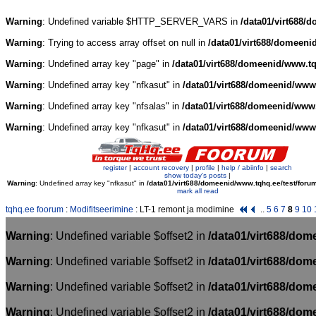
Warning
: Undefined variable $HTTP_SERVER_VARS in
/data01/virt688/
Warning
: Trying to access array offset on null in
/data01/virt688/domeeni
Warning
: Undefined array key "page" in
/data01/virt688/domeenid/www.tq
Warning
: Undefined array key "nfkasut" in
/data01/virt688/domeenid/www.
Warning
: Undefined array key "nfsalas" in
/data01/virt688/domeenid/www.
Warning
: Undefined array key "nfkasut" in
/data01/virt688/domeenid/www
register
|
account recovery
|
profile
|
help / abiinfo
|
search
show today's posts
|
Warning
: Undefined array key "nfkasut" in
/data01/virt688/domeenid/www.tqhq.ee/test/foru
mark all read
tqhq.ee foorum
:
Modifitseerimine
: LT-1 remont ja modimine
..
5
6
7
8
9
10
Warning
: Undefined variable $offset2 in
/data01/virt688/dom
Warning
: Undefined variable $offset2 in
/data01/virt688/dom
Warning
: Undefined variable $offset2 in
/data01/virt688/dom
Warning
: Undefined variable $offset2 in
/data01/virt688/dom